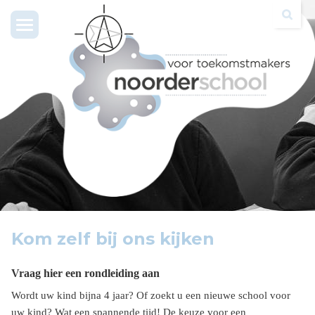
Toggle
navigation
Kom zelf bij ons kijken
Vraag hier een rondleiding aan
Wordt uw kind bijna 4 jaar? Of zoekt u een nieuwe school voor
uw kind? Wat een spannende tijd! De keuze voor een