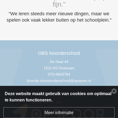
fijn."
"We leren steeds meer nieuwe dingen, maar we
spelen ook vaak lekker buiten op het schoolplein."
OBS Noorderschool
De Haal 44
1511 AS Oostzaan
075-6843784
directie.obsnoorderschool@opspoor.nl
Deze website maakt gebruik van cookies om optimaal
te kunnen functioneren.
Meer informatie