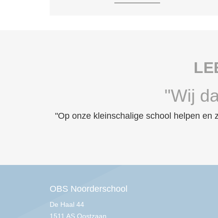
LE
"Wij d
"Op onze kleinschalige school helpen en
OBS Noorderschool
De Haal 44
1511 AS Oostzaan