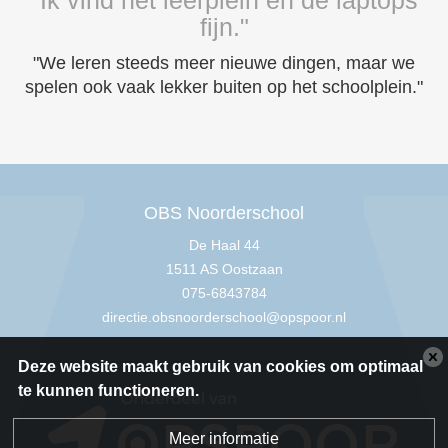
fijn."
"We leren steeds meer nieuwe dingen, maar we
spelen ook vaak lekker buiten op het schoolplein."
OBS Noorderschool
De Haal 44
1511 AS Oostzaan
075-6843784
directie.obsnoorderschool@opspoor.nl
Deze website maakt gebruik van cookies om optimaal
te kunnen functioneren.
Meer informatie